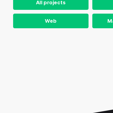
All projects
Web
M