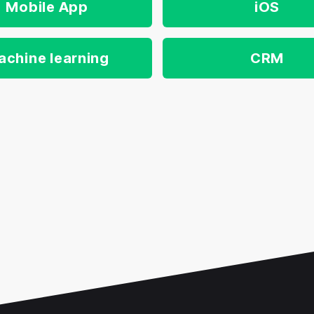
Mobile App
iOS
achine learning
CRM