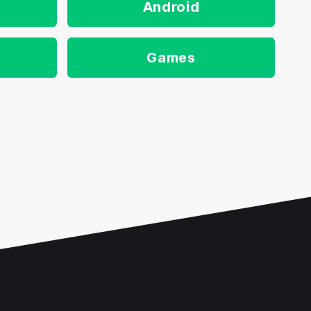
Android
Games