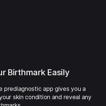
r Birthmark Easily
e prediagnostic app gives you a
your skin condition and reveal any
rthmarks.