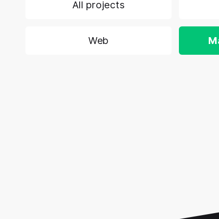
All projects
Web
M