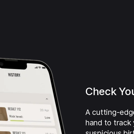
Check You
A cutting-edg
hand to track 
suspicious bi